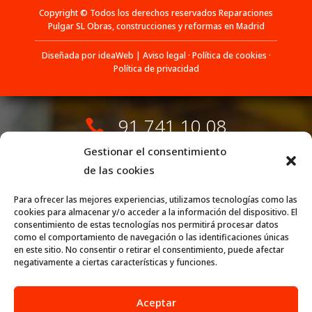
Copyright © Todos los derechos reservados Reparaciones
Pulgar SL Obras, construcciones y reformas en Madrid
Diseñada por ideaWeb
|
Aviso legal
·
Política de cookies
·
Política de privacidad
91 741 10 08

696 941 850
Gestionar el consentimiento

de las cookies
696 941 854

Para ofrecer las mejores experiencias, utilizamos tecnologías como las
cookies para almacenar y/o acceder a la información del dispositivo. El
consentimiento de estas tecnologías nos permitirá procesar datos

reparacionespulgar@gmail.com
como el comportamiento de navegación o las identificaciones únicas
en este sitio. No consentir o retirar el consentimiento, puede afectar
negativamente a ciertas características y funciones.

C. de Nicolasa Gómez, 87, San Blas-
Canillejas, 28022 Madrid
Aceptar