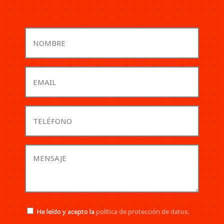
Nombre
(Obligatorio)
Email
(Obligatorio)
Teléfono
(Obligatorio)
Comentario
o
descripción
(Obligatorio)
(Obligatorio)
He leído y acepto la
política de protección de datos
.