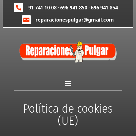
91 741 10 08
·
696 941 850
·
696 941 854

reparacionespulgar@gmail.com

Política de cookies
(UE)