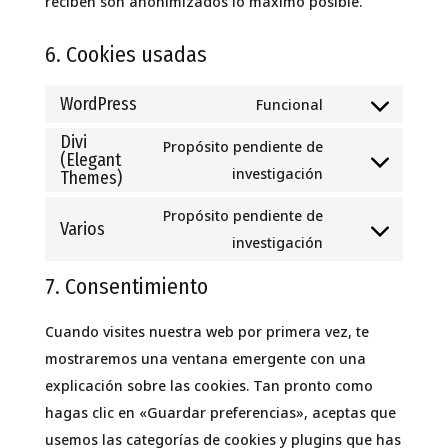
reciben son anonimizados lo máximo posible.
6. Cookies usadas
WordPress
Funcional
Consent
Divi
to
Propósito pendiente de
(Elegant
service
Consent
investigación
Themes)
wordpress
to
Propósito pendiente de
service
Varios
Consent
investigación
divi-
to
(elegant-
7. Consentimiento
service
themes)
varios
Cuando visites nuestra web por primera vez, te
mostraremos una ventana emergente con una
explicación sobre las cookies. Tan pronto como
hagas clic en «Guardar preferencias», aceptas que
usemos las categorías de cookies y plugins que has